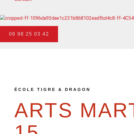
-
1
06 98 25 03 42
ÉCOLE TIGRE & DRAGON
ARTS MART
15