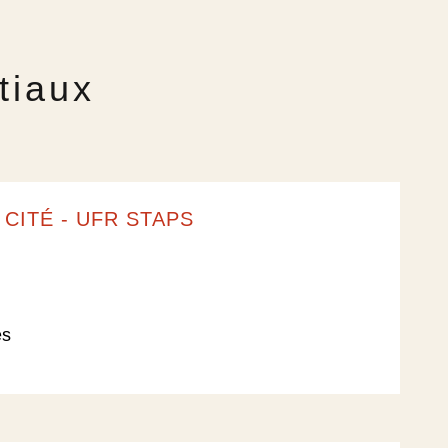
tiaux
CITÉ - UFR STAPS​
s​