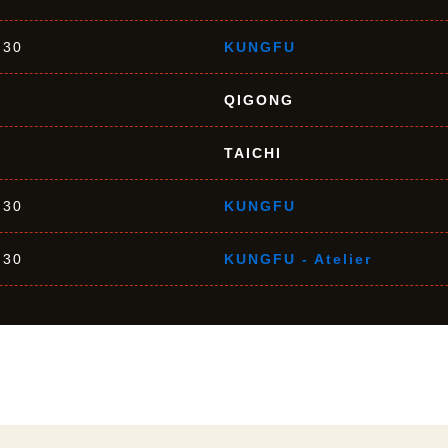
h30
KUNGFU
QIGONG
TAICHI
h30
KUNGFU
h30
KUNGFU - Atelier