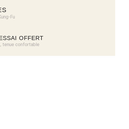
ES
 Kung-Fu
ESSAI OFFERT
 tenue confortable